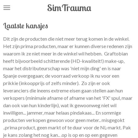
SimTrauma
Ga
direct
naar
Laatste kansjes
de
hoofdinhoud
Dit zijn de producten die niet meer terug komen in de winkel.
Het zijn prima producten, maar er kunnen diverse redenen zijn
waarom ik ze niet meer in de winkel wil hebben. Graftobian
heeft bijvoorbeeld schitterende (HD-kwaliteit!) make-up,
maar het distributeurschap was 'niet mijn ding' en is naar
Spanje overgegaan; de voorraad verkoop ik nu voor een
prikkie (inkoopprijs of zelfs minder). Zo zijn er ook
leveranciers die ineens extreme eisen gaan stellen aan hun
verkopers (minimale afname of afname van het 'FX' spul, maar
dan ook van hun kinderlijn), wat ik gewoonweg niet wil
inwilligen... jammer, maar helaas pindakaas... En sommige
producten verkopen gewoon voor geen meter.. misgegokt
..prima product, geen markt of te duur voor de NL-markt. Pak
je kans zolang het nog kan.. .op is op en op een gegeven