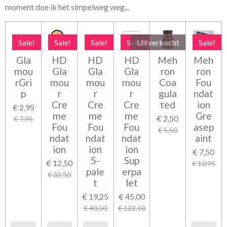
moment doe ik het simpelweg weg...
Sale!
Sale!
Sale!
Sale!
Uitverkocht
Sale!
Gla
HD
HD
HD
Meh
Meh
mou
Gla
Gla
Gla
ron
ron
rGri
mou
mou
mou
Coa
Fou
p
r
r
r
gula
ndat
Cre
Cre
Cre
ted
ion
€ 2,95
me
me
me
Gre
€ 2,50
€ 7,95
Fou
Fou
Fou
asep
€ 5,50
ndat
ndat
ndat
aint
ion
ion
ion
€ 7,50
5-
Sup
€ 12,50
€ 10,95
pale
erpa
€ 32,50
t
let
€ 19,25
€ 45,00
€ 40,50
€ 122,10