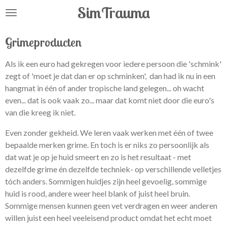
SimTrauma
Ga
direct
naar
Grimeproducten
de
hoofdinhoud
Als ik een euro had gekregen voor iedere persoon die 'schmink'
zegt of 'moet je dat dan er op schminken', dan had ik nu in een
hangmat in één of ander tropische land gelegen... oh wacht
even... dat is ook vaak zo... maar dat komt niet door die euro's
van die kreeg ik niet.
Even zonder gekheid. We leren vaak werken met één of twee
bepaalde merken grime. En toch is er niks zo persoonlijk als
dat wat je op je huid smeert en zo is het resultaat - met
dezelfde grime én dezelfde techniek- op verschillende velletjes
tóch anders. Sommigen huidjes zijn heel gevoelig, sommige
huid is rood, andere weer heel blank of juist heel bruin.
Sommige mensen kunnen geen vet verdragen en weer anderen
willen juist een heel veeleisend product omdat het echt moet