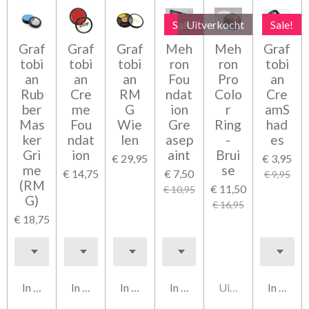
Sale!
Uitverkocht
Sale!
Graf
Graf
Graf
Meh
Meh
Graf
tobi
tobi
tobi
ron
ron
tobi
an
an
an
Fou
Pro
an
Rub
Cre
RM
ndat
Colo
Cre
ber
me
G
ion
r
amS
Mas
Fou
Wie
Gre
Ring
had
ker
ndat
len
asep
-
es
Gri
ion
aint
Brui
€ 29,95
€ 3,95
me
se
€ 14,75
€ 7,50
€ 9,95
(RM
€ 11,50
€ 10,95
G)
€ 16,95
€ 18,75
In winkelwagen
In winkelwagen
In winkelwagen
In winkelwagen
Uitverkocht
In wink