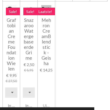
Sale!
Sale!
Laatste!
Graf
Snaz
Meh
tobi
aroo
ron
an
Wat
Cre
Cre
erge
amB
me
base
lend
Fou
erde
stic
ndat
Gri
k -
ion
me
Geis
Wie
ha
€ 2,50
len
€ 14,25
€ 5,95
€ 9,95
€ 27,50
In winkelwagen
In winkelwagen
Uitverkocht