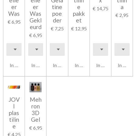
elle
elle
Gela
tilin
x
tilin
er
er
tine
e
a
€ 14,75
Was
Was
poe
pakk
€ 2,95
Gekl
der
et
€ 6,95
eurd
€ 7,25
€ 12,95
€ 6,95
In winkelwagen
In winkelwagen
In winkelwagen
In winkelwagen
In winkelwagen
In wink
JOV
Meh
I
ron
plas
3D
tilin
Gel
e
€ 6,95
€ 4,25