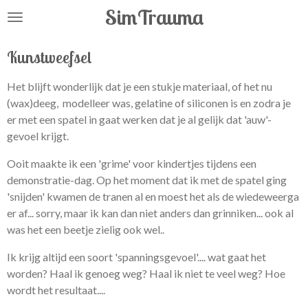
SimTrauma
Ga
direct
naar
Kunstweefsel
de
hoofdinhoud
Het blijft wonderlijk dat je een stukje materiaal, of het nu
(wax)deeg, modelleer was, gelatine of siliconen is en zodra je
er met een spatel in gaat werken dat je al gelijk dat 'auw'-
gevoel krijgt.
Ooit maakte ik een 'grime' voor kindertjes tijdens een
demonstratie-dag. Op het moment dat ik met de spatel ging
'snijden' kwamen de tranen al en moest het als de wiedeweerga
er af... sorry, maar ik kan dan niet anders dan grinniken... ook al
was het een beetje zielig ook wel..
Ik krijg altijd een soort 'spanningsgevoel'.... wat gaat het
worden? Haal ik genoeg weg? Haal ik niet te veel weg? Hoe
wordt het resultaat....