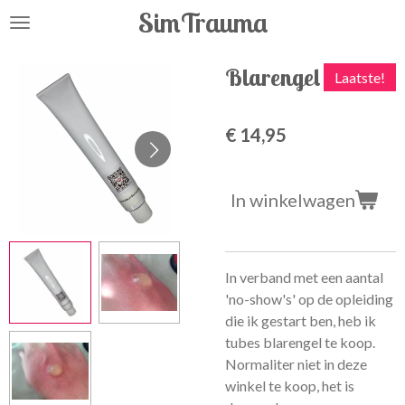
SimTrauma
Ga
direct
naar
Blarengel
Laatste!
de
hoofdinhoud
€ 14,95
In winkelwagen
In verband met een aantal
'no-show's' op de opleiding
die ik gestart ben, heb ik
tubes blarengel te koop.
Normaliter niet in deze
winkel te koop, het is