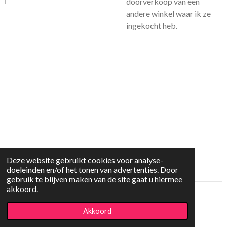
doorverkoop van een
andere winkel waar ik ze
ingekocht heb.
Deze website gebruikt cookies voor analyse-
doeleinden en/of het tonen van advertenties. Door
gebruik te blijven maken van de site gaat u hiermee
akkoord.
© 2021 - 2026 SimTrauma
Akkoord
Powered by
JouwWeb