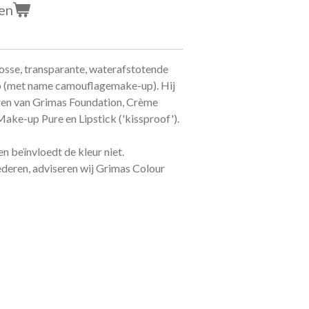
en
losse, transparante, waterafstotende
p (met name camouflagemake-up).
Hij
eren van Grimas Foundation, Crème
ke-up Pure en Lipstick ('kissproof').
en beïnvloedt de kleur niet.
deren, adviseren wij Grimas Colour