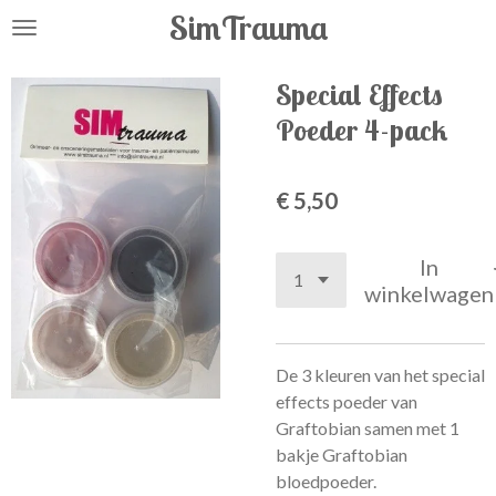
SimTrauma
Ga
direct
naar
Special Effects
de
Poeder 4-pack
hoofdinhoud
€ 5,50
In
winkelwagen
De 3 kleuren van het special
effects poeder van
Graftobian samen met 1
bakje Graftobian
bloedpoeder.