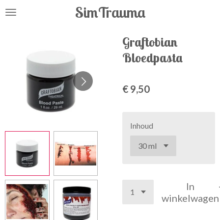
SimTrauma
Ga
direct
naar
Graftobian
de
Bloedpasta
hoofdinhoud
€ 9,50
Inhoud
In
winkelwagen